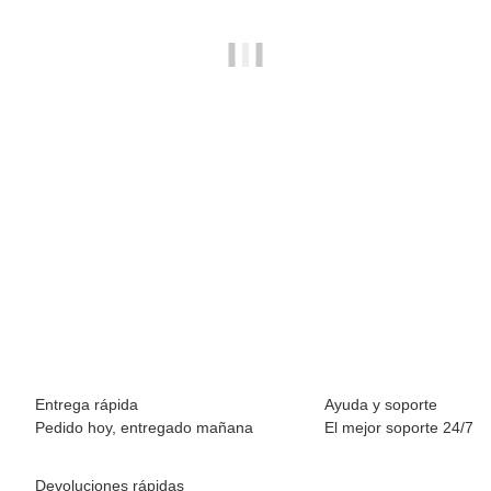
BREEZY ROLLERS 2241890 Groovy blanco/multicolor
69,90 €
*
Disponible inmediatamente
Entrega rápida
Ayuda y soporte
Pedido hoy, entregado mañana
El mejor soporte 24/7
Devoluciones rápidas