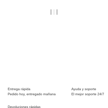
BREEZY ROLLERS 2241860 Skater blanco/negro
69,90 €
*
Disponible inmediatamente
Entrega rápida
Ayuda y soporte
Pedido hoy, entregado mañana
El mejor soporte 24/7
Devoluciones rápidas