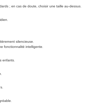
ards ; en cas de doute, choisir une taille au-dessus.
idien.
tièrement silencieuse.
 fonctionnalité intelligente.
s enfants.
e.
s.
gréable.