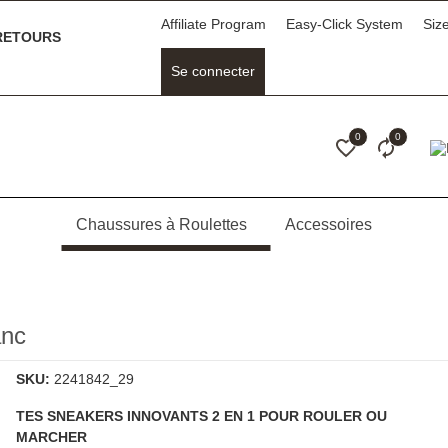
Affiliate Program
Easy-Click System
Siz
ETOURS
Se connecter
0
0
Chaussures à Roulettes
Accessoires
anc
SKU:
2241842_29
TES SNEAKERS INNOVANTS 2 EN 1 POUR ROULER OU
MARCHER