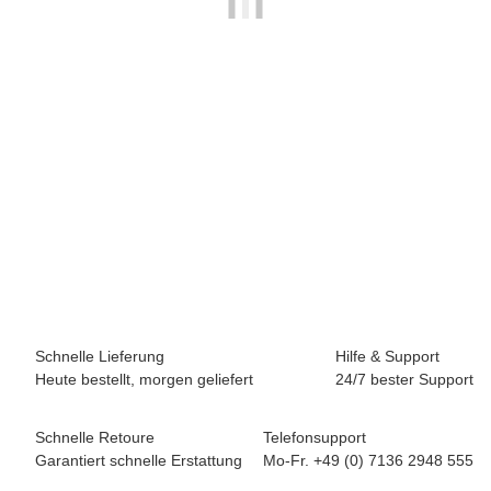
BREEZY ROLLERS 2195670 Blast LED weiss/pink
69,90 €
*
Momentan nicht verfügbar
Schnelle Lieferung
Hilfe & Support
Heute bestellt, morgen geliefert
24/7 bester Support
Schnelle Retoure
Telefonsupport
Garantiert schnelle Erstattung
Mo-Fr. +49 (0) 7136 2948 555