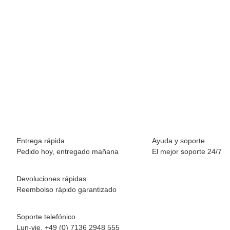
BREEZY ROLLERS 2180373 Splash blanco/rosa
69,90 €
*
Disponible inmediatamente
Entrega rápida
Ayuda y soporte
Pedido hoy, entregado mañana
El mejor soporte 24/7
Devoluciones rápidas
Reembolso rápido garantizado
Soporte telefónico
Lun-vie. +49 (0) 7136 2948 555