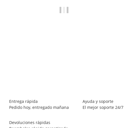
BREEZY ROLLERS 2241860 Skater blanco/negro
69,90 €
*
Disponible inmediatamente
Entrega rápida
Ayuda y soporte
Pedido hoy, entregado mañana
El mejor soporte 24/7
Devoluciones rápidas