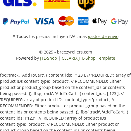
* Todos los precios incluyen IVA., más
gastos de envío
© 2025 - breezyrollers.com
Powered by
JTL-Shop
|
CLEARIX JTL-Shop Template
fbq('track', 'AddToCart', { content_ids: ['123'], // 'REQUIRED': array of
product IDs content_type: 'product', // RECOMMENDED: Either
product or product_group based on the content_ids or contents
being passed. });
fbq('track', 'AddToCart', { content_ids: ['123'], //
'REQUIRED': array of product IDs content_type: 'product', //
RECOMMENDED: Either product or product_group based on the
content_ids or contents being passed. });
fbq('track', 'AddToCart', {
content_ids: ['123'], // 'REQUIRED': array of product IDs
content_type: 'product', // RECOMMENDED: Either product or
product_group based on the content_ids or contents being