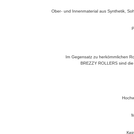
Ober- und Innenmaterial aus Synthetik, Soh
P
Im Gegensatz zu herkömmlichen Roll
BREZZY ROLLERS
sind die
Hochwe
M
Kei