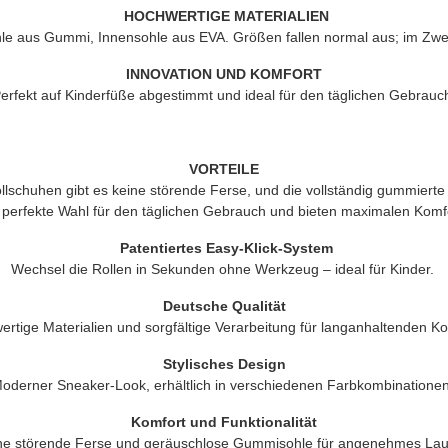
HOCHWERTIGE MATERIALIEN
le aus Gummi, Innensohle aus EVA. Größen fallen normal aus; im Zweif
INNOVATION UND KOMFORT
erfekt auf Kinderfüße abgestimmt und ideal für den täglichen Gebrauc
VORTEILE
schuhen gibt es keine störende Ferse, und die vollständig gummierte
 perfekte Wahl für den täglichen Gebrauch und bieten maximalen Komf
Patentiertes Easy-Klick-System
Wechsel die Rollen in Sekunden ohne Werkzeug – ideal für Kinder.
Deutsche Qualität
rtige Materialien und sorgfältige Verarbeitung für langanhaltenden Ko
Stylisches Design
oderner Sneaker-Look, erhältlich in verschiedenen Farbkombinationen
Komfort und Funktionalität
ne störende Ferse und geräuschlose Gummisohle für angenehmes Lau