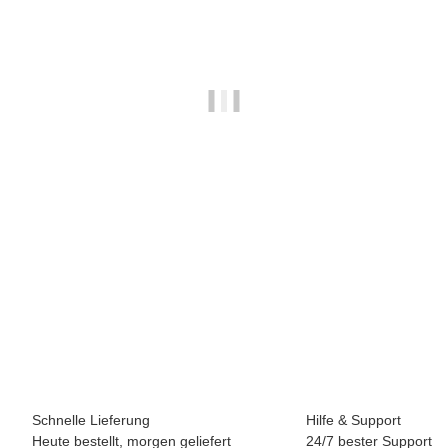
BREEZY ROLLERS 2241861 Skater weiss/mehrfarben
69,90 €
*
Sofort verfügbar
Schnelle Lieferung
Hilfe & Support
Heute bestellt, morgen geliefert
24/7 bester Support