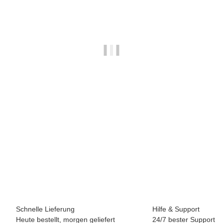
BREEZY ROLLERS 2191841 Classic pink
69,90 €
*
Sofort verfügbar
Schnelle Lieferung
Hilfe & Support
Heute bestellt, morgen geliefert
24/7 bester Support