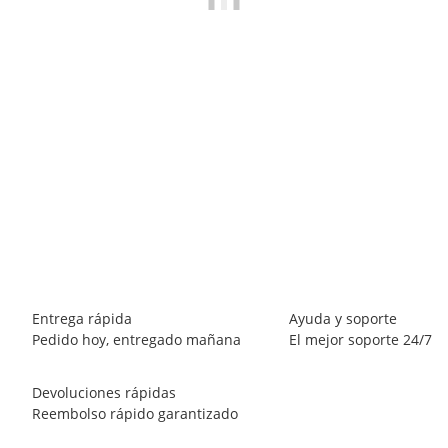
BREEZY ROLLERS 2191841 Classic rosa
69,90 €
*
Disponible inmediatamente
Entrega rápida
Ayuda y soporte
Pedido hoy, entregado mañana
El mejor soporte 24/7
Devoluciones rápidas
Reembolso rápido garantizado