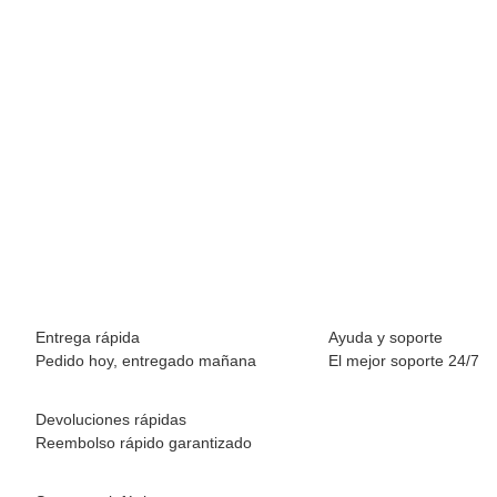
BREEZY ROLLERS 2180373 Splash blanco/rosa
69,90 €
*
Disponible inmediatamente
Entrega rápida
Ayuda y soporte
Pedido hoy, entregado mañana
El mejor soporte 24/7
Devoluciones rápidas
Reembolso rápido garantizado