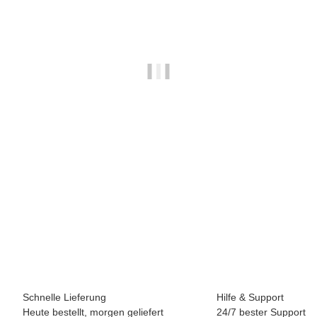
BREEZY ROLLERS 2231412 Star rosa/pink
69,90 €
*
Sofort verfügbar
Schnelle Lieferung
Hilfe & Support
Heute bestellt, morgen geliefert
24/7 bester Support