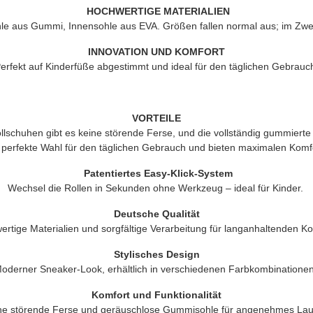
HOCHWERTIGE MATERIALIEN
le aus Gummi, Innensohle aus EVA. Größen fallen normal aus; im Zweif
INNOVATION UND KOMFORT
erfekt auf Kinderfüße abgestimmt und ideal für den täglichen Gebrauc
VORTEILE
schuhen gibt es keine störende Ferse, und die vollständig gummierte
 perfekte Wahl für den täglichen Gebrauch und bieten maximalen Komf
Patentiertes Easy-Klick-System
Wechsel die Rollen in Sekunden ohne Werkzeug – ideal für Kinder.
Deutsche Qualität
rtige Materialien und sorgfältige Verarbeitung für langanhaltenden Ko
Stylisches Design
oderner Sneaker-Look, erhältlich in verschiedenen Farbkombinationen
Komfort und Funktionalität
ne störende Ferse und geräuschlose Gummisohle für angenehmes Lau