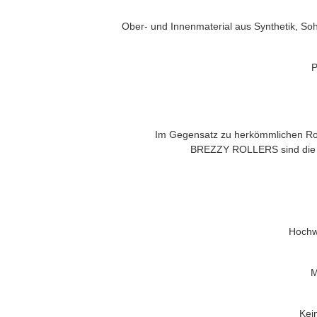
Ober- und Innenmaterial aus Synthetik, Soh
P
Im Gegensatz zu herkömmlichen Roll
BREZZY ROLLERS
sind die
Hochwe
M
Kei