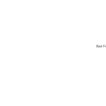
Bad Fr
Bestseller