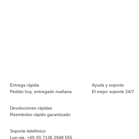
BREEZY ROLLERS 2231412 Star rosa/rosado
69,90 €
*
Disponible inmediatamente
Entrega rápida
Ayuda y soporte
Pedido hoy, entregado mañana
El mejor soporte 24/7
Devoluciones rápidas
Reembolso rápido garantizado
Soporte telefónico
Lun-vie. +49 (0) 7136 2948 555